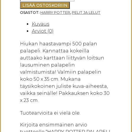
POTTER
LISÄÄ OSTOSKORIIN
PALAPELI
OSASTOT:
HARRY POTTER
,
PELIT JA LELUT
KELMIEN
Kuvaus
KARTTA
Arviot (0)
500
PALAA
Hiukan haastavampi 500 palan
määrä
palapeli. Kannattaa kokeilla
auttaako karttaan liittyvän loitsun
lausuminen palapelin
valmistumista! Valmiin palapelin
koko 50 x 35 cm. Mukana
täysikokoinen juliste kuva-aiheesta,
vaikka seinälle! Pakkauksen koko 30
x 23 cm.
Tuotearvioita ei vielä ole.
Kirjoita ensimmäinen arvio
tuotteelle “HARRY POTTER PALAPELI