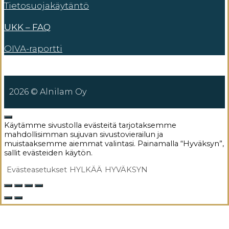
Tietosuojakäytäntö
UKK – FAQ
OIVA-raportti
2026 © Alnilam Oy
SULJE
Käytämme sivustolla evästeitä tarjotaksemme
mahdollisimman sujuvan sivustovierailun ja
muistaaksemme aiemmat valintasi. Painamalla “Hyväksyn”,
sallit evästeiden käytön.
Evästeasetukset
HYLKÄÄ
HYVÄKSYN