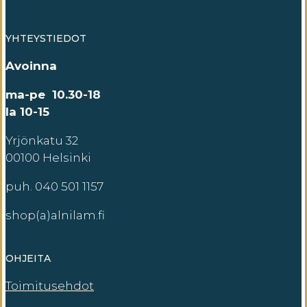
YHTEYSTIEDOT
Avoinna
ma-pe 10.30-18
la 10-15
Yrjönkatu 32
00100 Helsinki
puh. 040 501 1157
shop(a)alnilam.fi
OHJEITA
Toimitusehdot