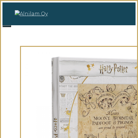
Siirry
sisältöön
0
Valikko