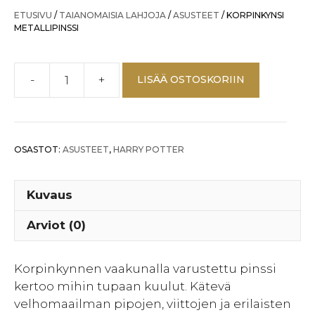
ETUSIVU
/
TAIANOMAISIA LAHJOJA
/
ASUSTEET
/ KORPINKYNSI
METALLIPINSSI
-
+
LISÄÄ OSTOSKORIIN
KORPINKYNSI
METALLIPINSSI
määrä
OSASTOT:
ASUSTEET
,
HARRY POTTER
Kuvaus
Arviot (0)
Korpinkynnen vaakunalla varustettu pinssi
kertoo mihin tupaan kuulut. Kätevä
velhomaailman pipojen, viittojen ja erilaisten