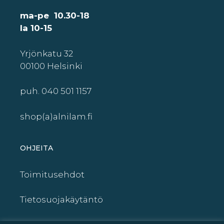
ma-pe 10.30-18
la 10-15
Yrjönkatu 32
00100 Helsinki
puh. 040 501 1157
shop(a)alnilam.fi
OHJEITA
Toimitusehdot
Tietosuojakäytäntö