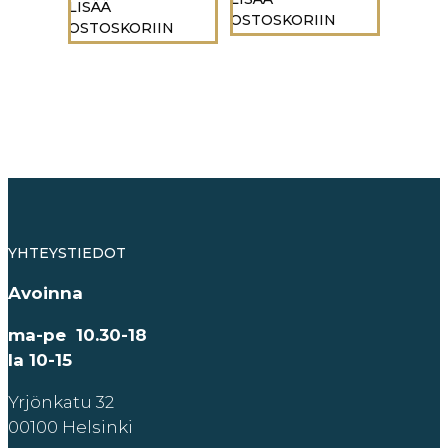
LISÄÄ
OSTOSKORIIN
OSTOSKORIIN
YHTEYSTIEDOT
Avoinna
ma-pe 10.30-18
la 10-15
Yrjönkatu 32
00100 Helsinki