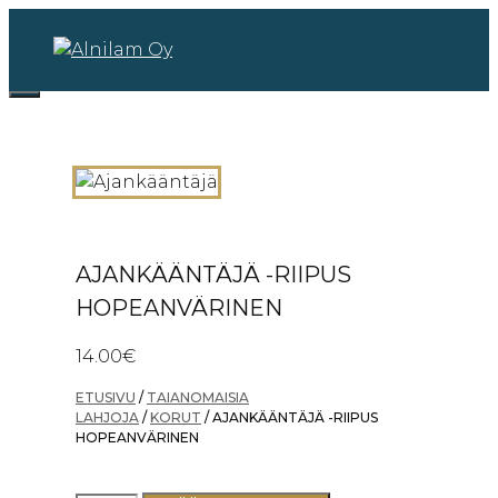
Siirry
sisältöön
0
Valikko
AJANKÄÄNTÄJÄ -RIIPUS
HOPEANVÄRINEN
14.00
€
ETUSIVU
/
TAIANOMAISIA
LAHJOJA
/
KORUT
/ AJANKÄÄNTÄJÄ -RIIPUS
HOPEANVÄRINEN