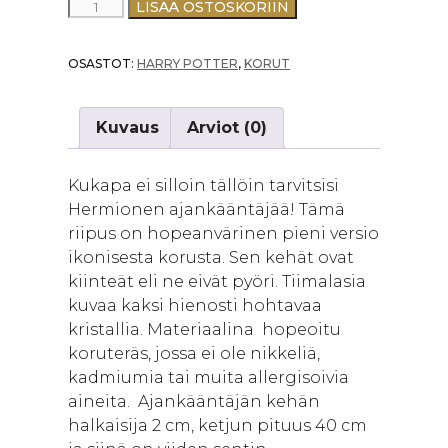
AJANKÄÄNTÄJÄ
LISÄÄ OSTOSKORIIN
-
RIIPUS
OSASTOT:
HARRY POTTER
,
KORUT
HOPEANVÄRINEN
määrä
Kuvaus
Arviot (0)
Kukapa ei silloin tällöin tarvitsisi
Hermionen ajankääntäjää! Tämä
riipus on hopeanvärinen pieni versio
ikonisesta korusta. Sen kehät ovat
kiinteät eli ne eivät pyöri. Tiimalasia
kuvaa kaksi hienosti hohtavaa
kristallia. Materiaalina hopeoitu
koruteräs, jossa ei ole nikkeliä,
kadmiumia tai muita allergisoivia
aineita. Ajankääntäjän kehän
halkaisija 2 cm, ketjun pituus 40 cm