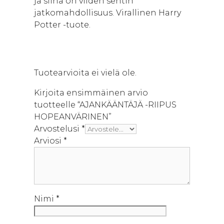
ja siinä on viiden sentin
jatkomahdollisuus. Virallinen Harry
Potter -tuote.
Tuotearvioita ei vielä ole.
Kirjoita ensimmäinen arvio
tuotteelle “AJANKÄÄNTÄJÄ -RIIPUS
HOPEANVÄRINEN”
Arvostelusi
*
Arviosi
*
Nimi
*