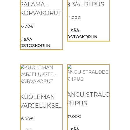
SALAMA -
9 3/4 -RIIPUS
KORVAKORUT
14.00
€
16.00
€
LISÄÄ
OSTOSKORIIN
LISÄÄ
OSTOSKORIIN
ANGUISTRALOBE
KUOLEMAN
RIIPUS
VARJELUKSET
-
37.00
€
16.00
€
KORVAKORUT
LISÄÄ