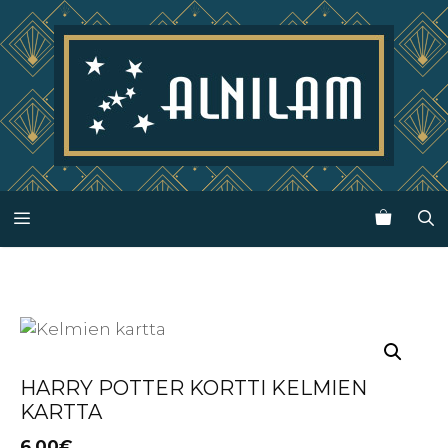
Siirry
sisältöön
Valikko
HARRY POTTER KORTTI KELMIEN
KARTTA
6.00
€