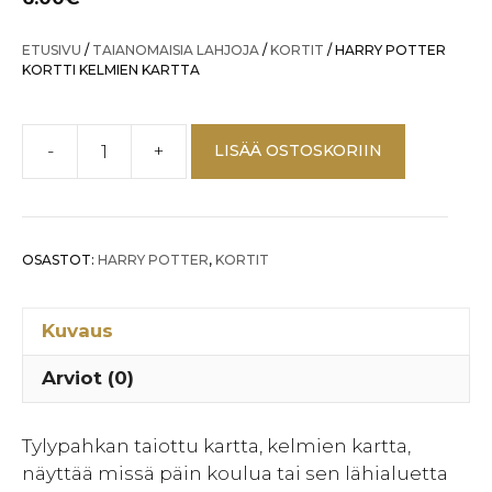
ETUSIVU
/
TAIANOMAISIA LAHJOJA
/
KORTIT
/ HARRY POTTER
KORTTI KELMIEN KARTTA
-
+
LISÄÄ OSTOSKORIIN
HARRY
POTTER
KORTTI
KELMIEN
OSASTOT:
HARRY POTTER
,
KORTIT
KARTTA
määrä
Kuvaus
Arviot (0)
Tylypahkan taiottu kartta, kelmien kartta,
näyttää missä päin koulua tai sen lähialuetta