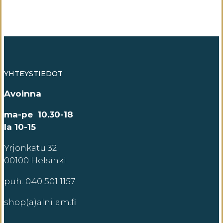
YHTEYSTIEDOT
Avoinna
ma-pe 10.30-18
la 10-15
Yrjönkatu 32
00100 Helsinki
puh. 040 501 1157
shop(a)alnilam.fi