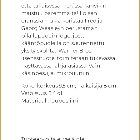
että tällaisessa mukissa kahvikin
maistuu paremmalta! Iloisen
oranssia mukia koristaa Fred ja
Georg Weasleyn perustaman
pilailupuodin logo, josta
kääntöpuolella on suurennettu
yksityiskohta. Warner Bros.
lisenssituote, toimitetaan tukevassa
näyttävässä lahjarasiassa. Vain
käsinpesu, ei mikrouuniin.
Koko: korkeus 9,5 cm, halkaisija 8 cm
Vetoisuus: 3,4 dl
Materiaali: luuposliini
Tuotearvioita ei vielä ole.