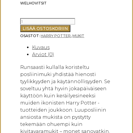
WELHOVITSIT
HARRY
POTTER
LISÄÄ OSTOSKORIIN
MUKI
OSASTOT:
HARRY POTTER
,
MUKIT
WEASLEYS
Kuvaus
WIZARD
Arviot (0)
WHEEZES,
WEASLEYN
Runsaasti kullalla koristeltu
WELHOVITSIT
posliinimuki yhdistää hienosti
määrä
tyylikkyyden ja käytännöllisyyden. Se
soveltuu yhtä hyvin jokapäiväiseen
käyttöön kuin keräilyesineeksi
muiden ikonisten Harry Potter -
tuotteiden joukkoon. Luuposliinin
ansiosta mukista on pystytty
tekemään ohuempi kuin
kivitavaramukit – monet sanovatkin,