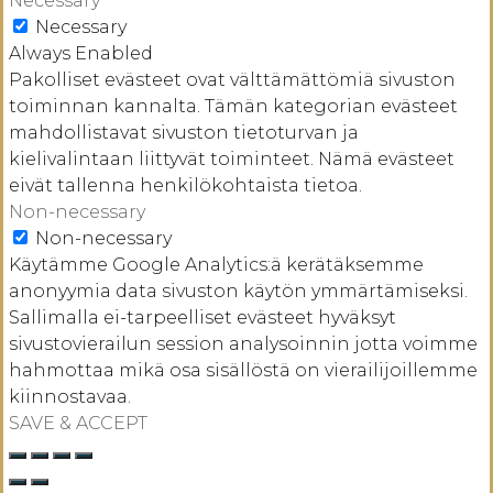
Necessary
Necessary
Always Enabled
Pakolliset evästeet ovat välttämättömiä sivuston
toiminnan kannalta. Tämän kategorian evästeet
mahdollistavat sivuston tietoturvan ja
kielivalintaan liittyvät toiminteet. Nämä evästeet
eivät tallenna henkilökohtaista tietoa.
Non-necessary
Non-necessary
Käytämme Google Analytics:ä kerätäksemme
anonyymia data sivuston käytön ymmärtämiseksi.
Sallimalla ei-tarpeelliset evästeet hyväksyt
sivustovierailun session analysoinnin jotta voimme
hahmottaa mikä osa sisällöstä on vierailijoillemme
kiinnostavaa.
SAVE & ACCEPT