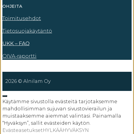
OHJEITA
Toimitusehdot
Tietosuojakäytäntö
UKK – FAQ
OIVA-raportti
2026 © Alnilam Oy
SULJE
Käytämme sivustolla evästeitä tarjotaksemme
mahdollisimman sujuvan sivustovierailun ja
muistaaksemme aiemmat valintasi. Painamalla
“Hyväksyn”, sallit evästeiden käytön.
Evästeasetukset
HYLKÄÄ
HYVÄKSYN