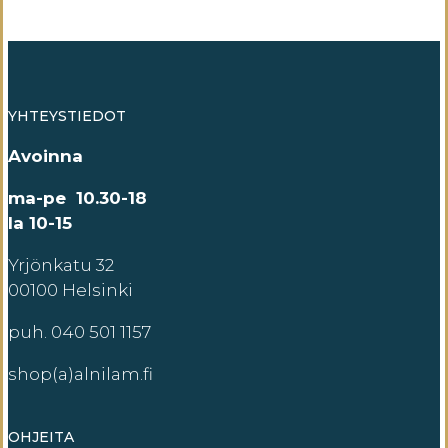
YHTEYSTIEDOT
Avoinna
ma-pe 10.30-18
la 10-15
Yrjönkatu 32
00100 Helsinki
puh. 040 501 1157
shop(a)alnilam.fi
OHJEITA