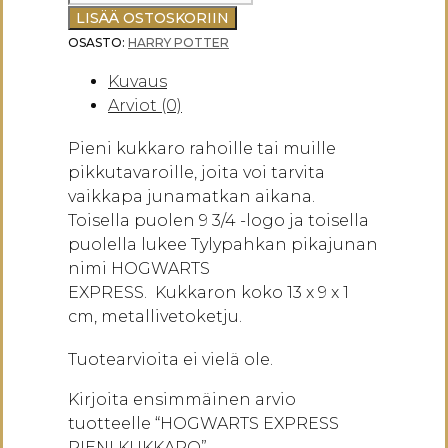
EXPRESS
LISÄÄ OSTOSKORIIN
PIENI
OSASTO:
HARRY POTTER
KUKKARO
Kuvaus
määrä
Arviot (0)
Pieni kukkaro rahoille tai muille
pikkutavaroille, joita voi tarvita
vaikkapa junamatkan aikana.
Toisella puolen 9 3/4 -logo ja toisella
puolella lukee Tylypahkan pikajunan
nimi HOGWARTS
EXPRESS. Kukkaron koko 13 x 9 x 1
cm, metallivetoketju.
Tuotearvioita ei vielä ole.
Kirjoita ensimmäinen arvio
tuotteelle “HOGWARTS EXPRESS
PIENI KUKKARO”