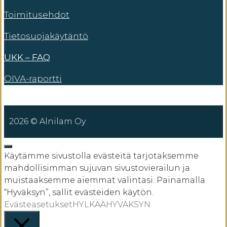
Toimitusehdot
Tietosuojakäytäntö
UKK – FAQ
OIVA-raportti
2026 © Alnilam Oy
SULJE
Käytämme sivustolla evästeitä tarjotaksemme
mahdollisimman sujuvan sivustovierailun ja
muistaaksemme aiemmat valintasi. Painamalla
“Hyväksyn”, sallit evästeiden käytön.
Evästeasetukset
HYLKÄÄ
HYVÄKSYN