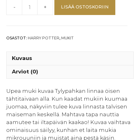
LISÄÄ OSTOSKORIIN
TYLYPAHKAN
LINNA
KUVAA
VAIHTAVA
OSASTOT:
HARRY POTTER
,
MUKIT
MUKI
määrä
Kuvaus
Arviot (0)
Upea muki kuvaa Tylypahkan linnaa öisen
tähtitaivaan alla. Kun kaadat mukiin kuumaa
juomaa, näkyviin tulee kuva linnasta talvisen
maiseman keskellä. Mahtava tapa nauttia
aamutee tai iltapäivän kaakao! Kuvaa vaihtava
ominaisuus säilyy, kunhan et laita mukia
mikrouuniin ja muistat aina pestä käsin.