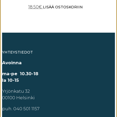
18.50
€
LISÄÄ OSTOSKORIIN
YHTEYSTIEDOT
Avoinna
ma-pe 10.30-18
la 10-15
Yrjönkatu 32
00100 Helsinki
puh. 040 501 1157