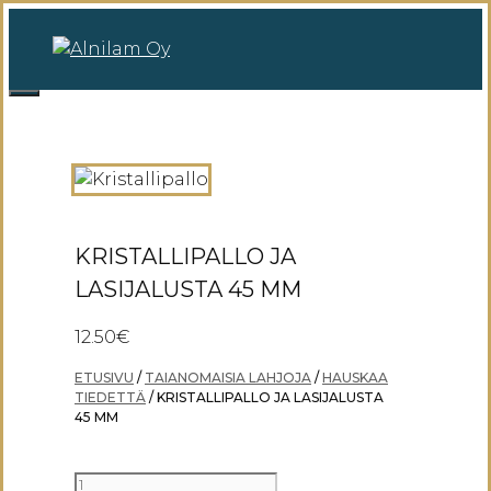
Siirry
sisältöön
0
Valikko
KRISTALLIPALLO JA
LASIJALUSTA 45 MM
12.50
€
ETUSIVU
/
TAIANOMAISIA LAHJOJA
/
HAUSKAA
TIEDETTÄ
/ KRISTALLIPALLO JA LASIJALUSTA
45 MM
KRISTALLIPALLO