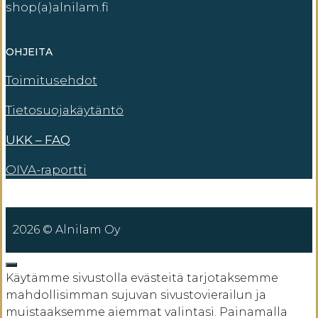
shop(a)alnilam.fi
OHJEITA
Toimitusehdot
Tietosuojakäytäntö
UKK – FAQ
OIVA-raportti
2026 © Alnilam Oy
SULJE
Käytämme sivustolla evästeitä tarjotaksemme
mahdollisimman sujuvan sivustovierailun ja
muistaaksemme aiemmat valintasi. Painamalla