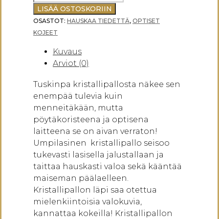
JA
LISÄÄ OSTOSKORIIN
LASIJALUSTA
OSASTOT:
HAUSKAA TIEDETTÄ
,
OPTISET
45
KOJEET
MM
Kuvaus
määrä
Arviot (0)
Tuskinpa kristallipallosta näkee sen
enempää tulevia kuin
menneitäkään, mutta
pöytäkoristeena ja optisena
laitteena se on aivan verraton!
Umpilasinen kristallipallo seisoo
tukevasti lasisella jalustallaan ja
taittaa hauskasti valoa sekä kääntää
maiseman päälaelleen.
Kristallipallon läpi saa otettua
mielenkiintoisia valokuvia,
kannattaa kokeilla! Kristallipallon