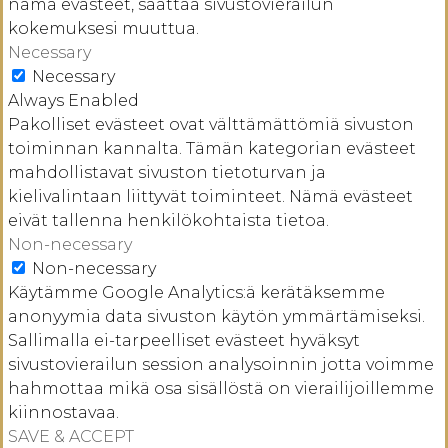
nämä evästeet, saattaa sivustovierailun
kokemuksesi muuttua.
Necessary
Necessary
Always Enabled
Pakolliset evästeet ovat välttämättömiä sivuston
toiminnan kannalta. Tämän kategorian evästeet
mahdollistavat sivuston tietoturvan ja
kielivalintaan liittyvät toiminteet. Nämä evästeet
eivät tallenna henkilökohtaista tietoa.
Non-necessary
Non-necessary
Käytämme Google Analytics:ä kerätäksemme
anonyymia data sivuston käytön ymmärtämiseksi.
Sallimalla ei-tarpeelliset evästeet hyväksyt
sivustovierailun session analysoinnin jotta voimme
hahmottaa mikä osa sisällöstä on vierailijoillemme
kiinnostavaa.
SAVE & ACCEPT