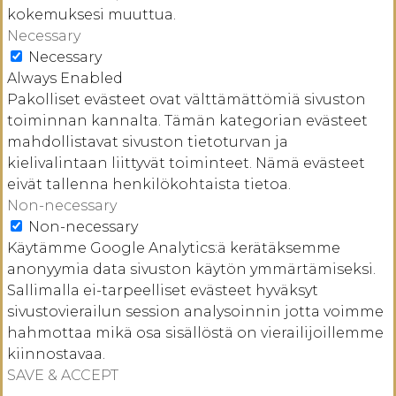
kokemuksesi muuttua.
Necessary
Necessary
Always Enabled
Pakolliset evästeet ovat välttämättömiä sivuston
toiminnan kannalta. Tämän kategorian evästeet
mahdollistavat sivuston tietoturvan ja
kielivalintaan liittyvät toiminteet. Nämä evästeet
eivät tallenna henkilökohtaista tietoa.
Non-necessary
Non-necessary
Käytämme Google Analytics:ä kerätäksemme
anonyymia data sivuston käytön ymmärtämiseksi.
Sallimalla ei-tarpeelliset evästeet hyväksyt
sivustovierailun session analysoinnin jotta voimme
hahmottaa mikä osa sisällöstä on vierailijoillemme
kiinnostavaa.
SAVE & ACCEPT