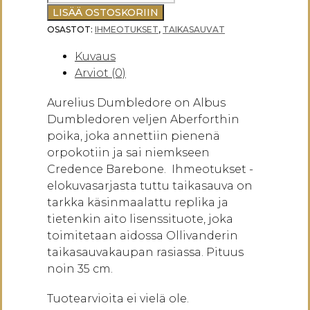
BAREBONEN
LISÄÄ OSTOSKORIIN
TAIKASAUVA
OSASTOT:
IHMEOTUKSET
,
TAIKASAUVAT
/
Kuvaus
OLLIVANDER
Arviot (0)
määrä
Aurelius Dumbledore on Albus
Dumbledoren veljen Aberforthin
poika, joka annettiin pienenä
orpokotiin ja sai niemkseen
Credence Barebone. Ihmeotukset -
elokuvasarjasta tuttu taikasauva on
tarkka käsinmaalattu replika ja
tietenkin aito lisenssituote, joka
toimitetaan aidossa Ollivanderin
taikasauvakaupan rasiassa. Pituus
noin 35 cm.
Tuotearvioita ei vielä ole.