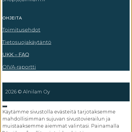
OHJEITA
Toimitusehdot
Tietosuojakäytäntö
UKK – FAQ
OIVA-raportti
2026 © Alnilam Oy
SULJE
Käytämme sivustolla evästeitä tarjotaksemme
mahdollisimman sujuvan sivustovierailun ja
muistaaksemme aiemmat valintasi. Painamalla