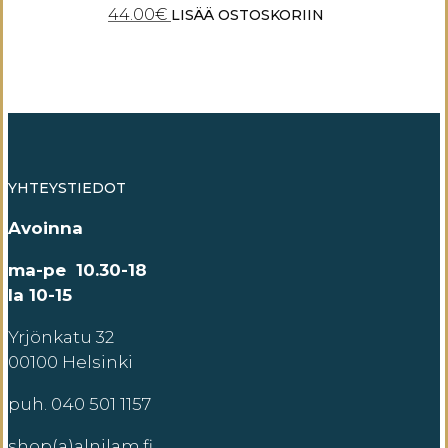
44.00
€
LISÄÄ OSTOSKORIIN
YHTEYSTIEDOT
Avoinna
ma-pe 10.30-18
la 10-15
Yrjönkatu 32
00100 Helsinki
puh. 040 501 1157
shop(a)alnilam.fi