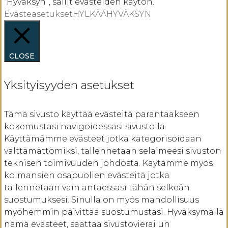
“Hyväksyn”, sallit evästeiden käytön.
Evästeasetukset
HYLKÄÄ
HYVÄKSYN
CLOSE
Yksityisyyden asetukset
Tämä sivusto käyttää evästeitä parantaakseen
kokemustasi navigoidessasi sivustolla.
Käyttämämme evästeet jotka kategorisoidaan
välttämättömiksi, tallennetaan selaimeesi sivuston
teknisen toimivuuden johdosta. Käytämme myös
kolmansien osapuolien evästeitä jotka
tallennetaan vain antaessasi tähän selkeän
suostumuksesi. Sinulla on myös mahdollisuus
myöhemmin päivittää suostumustasi. Hyväksymällä
nämä evästeet, saattaa sivustovierailun