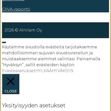
OIVA-raportti
2026 © Alnilam Oy
SULJE
Käytämme sivustolla evästeitä tarjotaksemme
mahdollisimman sujuvan sivustovierailun ja
muistaaksemme aiemmat valintasi. Painamalla
“Hyväksyn”, sallit evästeiden käytön.
Evästeasetukset
HYLKÄÄ
HYVÄKSYN
CLOSE
Yksityisyyden asetukset