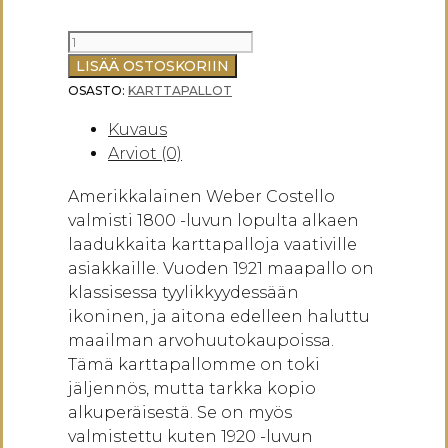
WEBER
COSTELLO
LISÄÄ OSTOSKORIIN
1921
OSASTO:
KARTTAPALLOT
KARTTAPALLO
Kuvaus
RIPUSTETTAVA
Arviot (0)
määrä
Amerikkalainen Weber Costello
valmisti 1800 -luvun lopulta alkaen
laadukkaita karttapalloja vaativille
asiakkaille. Vuoden 1921 maapallo on
klassisessa tyylikkyydessään
ikoninen, ja aitona edelleen haluttu
maailman arvohuutokaupoissa.
Tämä karttapallomme on toki
jäljennös, mutta tarkka kopio
alkuperäisestä. Se on myös
valmistettu kuten 1920 -luvun