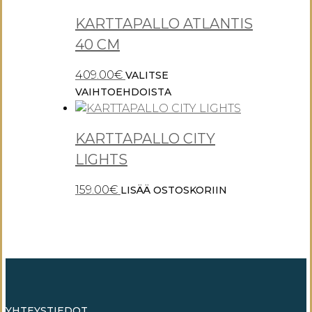
KARTTAPALLO ATLANTIS
40 CM
409.00
€
VALITSE
Tällä
VAIHTOEHDOISTA
tuotteella
on
KARTTAPALLO CITY
useampi
muunnelma.
LIGHTS
Voit
159.00
€
LISÄÄ OSTOSKORIIN
tehdä
valinnat
tuotteen
sivulla.
YHTEYSTIEDOT