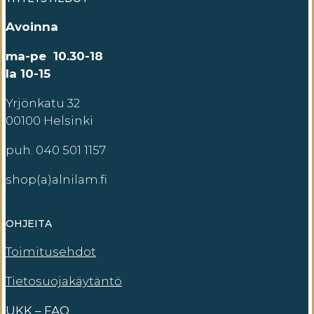
Avoinna
ma-pe 10.30-18
la 10-15
Yrjönkatu 32
00100 Helsinki
puh. 040 501 1157
shop(a)alnilam.fi
OHJEITA
Toimitusehdot
Tietosuojakäytäntö
UKK – FAQ