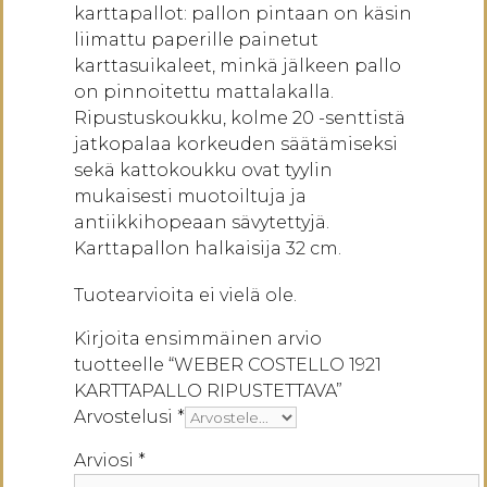
karttapallot: pallon pintaan on käsin
liimattu paperille painetut
karttasuikaleet, minkä jälkeen pallo
on pinnoitettu mattalakalla.
Ripustuskoukku, kolme 20 -senttistä
jatkopalaa korkeuden säätämiseksi
sekä kattokoukku ovat tyylin
mukaisesti muotoiltuja ja
antiikkihopeaan sävytettyjä.
Karttapallon halkaisija 32 cm.
Tuotearvioita ei vielä ole.
Kirjoita ensimmäinen arvio
tuotteelle “WEBER COSTELLO 1921
KARTTAPALLO RIPUSTETTAVA”
Arvostelusi
*
Arviosi
*