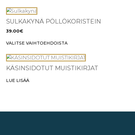
Voit
tehdä
Tällä
valinnat
tuotteella
SULKAKYNÄ PÖLLÖKORISTEIN
tuotteen
on
39.00
€
sivulla.
useampi
muunnelma.
VALITSE VAIHTOEHDOISTA
Voit
tehdä
valinnat
KÄSINSIDOTUT MUISTIKIRJAT
tuotteen
sivulla.
LUE LISÄÄ