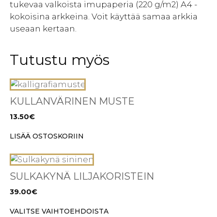
tukevaa valkoista imupaperia (220 g/m2) A4 -
kokoisina arkkeina. Voit käyttää samaa arkkia
useaan kertaan.
Tutustu myös
KULLANVÄRINEN MUSTE
13.50
€
LISÄÄ OSTOSKORIIN
Tällä
tuotteella
SULKAKYNÄ LILJAKORISTEIN
on
39.00
€
useampi
muunnelma.
VALITSE VAIHTOEHDOISTA