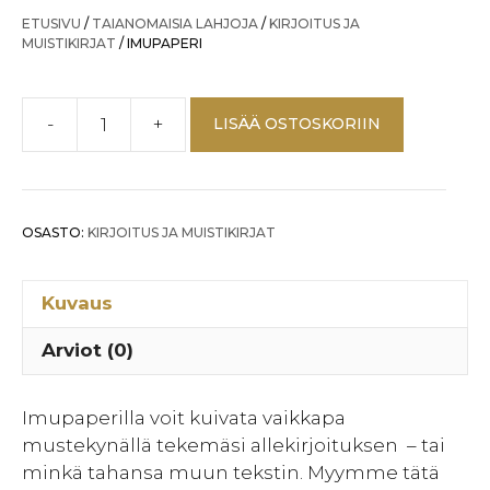
ETUSIVU
/
TAIANOMAISIA LAHJOJA
/
KIRJOITUS JA
MUISTIKIRJAT
/ IMUPAPERI
-
+
LISÄÄ OSTOSKORIIN
IMUPAPERI
määrä
OSASTO:
KIRJOITUS JA MUISTIKIRJAT
Kuvaus
Arviot (0)
Imupaperilla voit kuivata vaikkapa
mustekynällä tekemäsi allekirjoituksen – tai
minkä tahansa muun tekstin. Myymme tätä