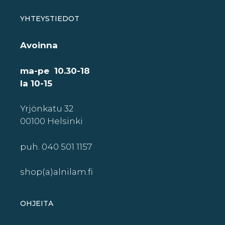
YHTEYSTIEDOT
Avoinna
ma-pe 10.30-18
la 10-15
Yrjönkatu 32
00100 Helsinki
puh. 040 501 1157
shop(a)alnilam.fi
OHJEITA