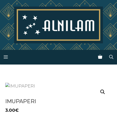
Siirry
sisältöön
Valikko
IMUPAPERI
3.00
€