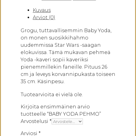
määrä
Kuvaus
Arviot (0)
Grogu, tuttavallisemmin Baby Yoda,
on monen suosikkihahmo
uudemmissa Star Wars -saagan
elokuvissa. Tämä mukavan pehmeä
Yoda -kaveri sopii kaveriksi
pienemmillekin faneille. Pituus 26
cm ja leveys korvannipukasta toiseen
35 cm. Käsinpesu.
Tuotearvioita ei vielä ole.
Kirjoita ensimmäinen arvio
tuotteelle “BABY YODA PEHMO”
Arvostelusi
*
Arviosi
*