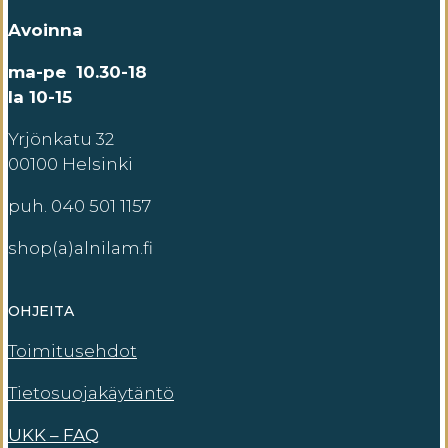
Avoinna
ma-pe 10.30-18
la 10-15
Yrjönkatu 32
00100 Helsinki
puh. 040 501 1157
shop(a)alnilam.fi
OHJEITA
Toimitusehdot
Tietosuojakäytäntö
UKK – FAQ