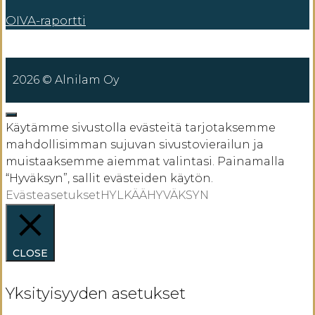
OIVA-raportti
2026 © Alnilam Oy
SULJE
Käytämme sivustolla evästeitä tarjotaksemme
mahdollisimman sujuvan sivustovierailun ja
muistaaksemme aiemmat valintasi. Painamalla
“Hyväksyn”, sallit evästeiden käytön.
Evästeasetukset
HYLKÄÄ
HYVÄKSYN
CLOSE
Yksityisyyden asetukset