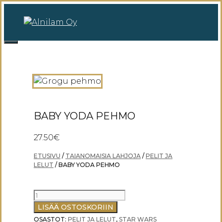
Siirry
sisältöön
0
Valikko
BABY YODA PEHMO
27.50
€
ETUSIVU
/
TAIANOMAISIA LAHJOJA
/
PELIT JA
LELUT
/ BABY YODA PEHMO
BABY
YODA
LISÄÄ OSTOSKORIIN
PEHMO
OSASTOT:
PELIT JA LELUT
,
STAR WARS