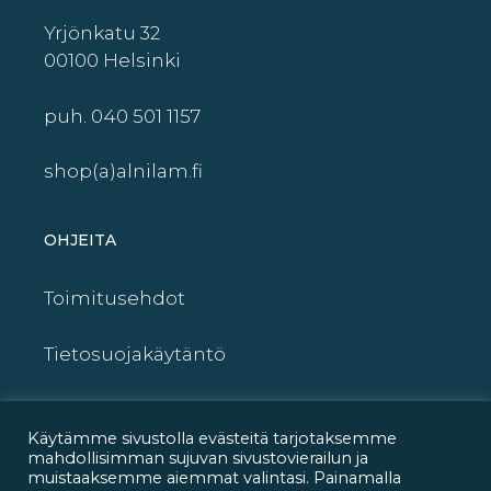
Yrjönkatu 32
00100 Helsinki
puh. 040 501 1157
shop(a)alnilam.fi
OHJEITA
Toimitusehdot
Tietosuojakäytäntö
UKK – FAQ
Käytämme sivustolla evästeitä tarjotaksemme
mahdollisimman sujuvan sivustovierailun ja
OIVA-raportti
muistaaksemme aiemmat valintasi. Painamalla