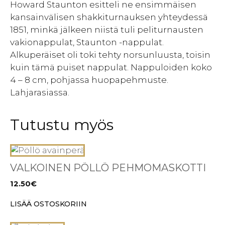
Howard Staunton esitteli ne ensimmäisen
kansainvälisen shakkiturnauksen yhteydessä
1851, minkä jälkeen niistä tuli peliturnausten
vakionappulat, Staunton -nappulat.
Alkuperäiset oli toki tehty norsunluusta, toisin
kuin tämä puiset nappulat. Nappuloiden koko
4 – 8 cm, pohjassa huopapehmuste.
Lahjarasiassa.
Tutustu myös
VALKOINEN PÖLLÖ PEHMOMASKOTTI
12.50
€
LISÄÄ OSTOSKORIIN