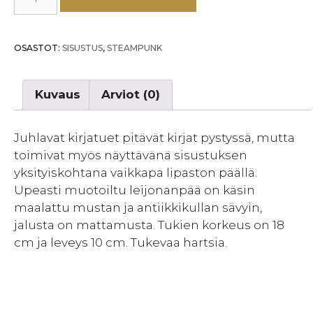
LEIJONAN
PÄÄ
määrä
OSASTOT:
SISUSTUS
,
STEAMPUNK
Kuvaus
Arviot (0)
Juhlavat kirjatuet pitävät kirjat pystyssä, mutta
toimivat myös näyttävänä sisustuksen
yksityiskohtana vaikkapa lipaston päällä.
Upeasti muotoiltu leijonanpää on käsin
maalattu mustan ja antiikkikullan sävyin,
jalusta on mattamusta. Tukien korkeus on 18
cm ja leveys 10 cm. Tukevaa hartsia.