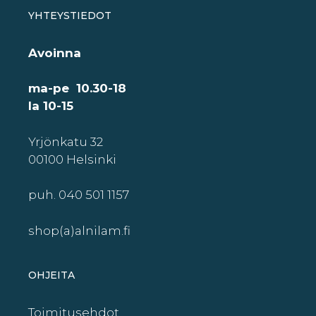
YHTEYSTIEDOT
Avoinna
ma-pe 10.30-18
la 10-15
Yrjönkatu 32
00100 Helsinki
puh. 040 501 1157
shop(a)alnilam.fi
OHJEITA
Toimitusehdot