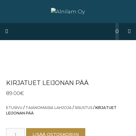
Siirry
sisältöön
0
Valikko
KIRJATUET LEIJONAN PÄÄ
89.00
€
ETUSIVU
/
TAIANOMAISIA LAHJOJA
/
SISUSTUS
/ KIRJATUET
LEIJONAN PÄÄ
KIRJATUET
LISÄÄ OSTOSKORIIN