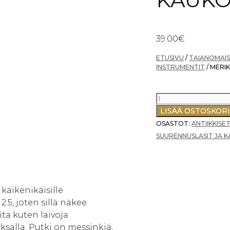
39.00
€
ETUSIVU
/
TAIANOMAIS
INSTRUMENTIT
/ MERI
MERIKARHUN
KAUKOPUTKI
LISÄÄ OSTOSKORI
määrä
OSASTOT:
ANTIIKKISE
SUURENNUSLASIT JA 
kaikenikäisille
5, joten sillä näkee
ita kuten laivoja
ksalla. Putki on messinkiä,