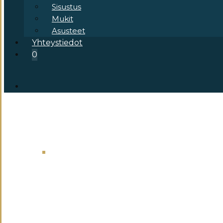
Sisustus
Mukit
Asusteet
Yhteystiedot
0