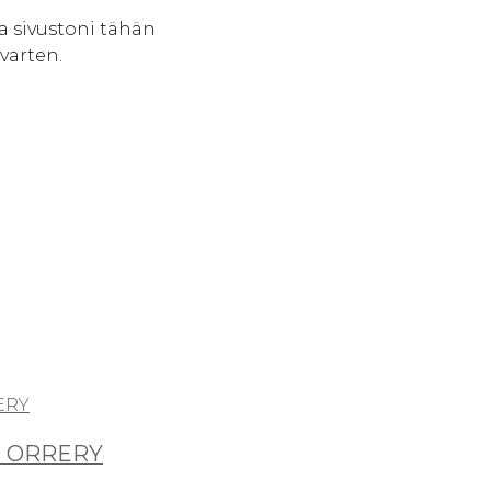
a sivustoni tähän
varten.
I ORRERY