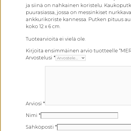
ja siinä on nahkainen koristelu. Kaukoputki
puurasiassa, jossa on messinkiset nurkkava
ankkurikoriste kannessa. Putken pituus auk
koko 12 x 6 cm.
Tuotearvioita ei vielä ole.
Kirjoita ensimmäinen arvio tuotteelle “
Arvostelusi
*
Arviosi
*
Nimi
*
Sähköposti
*