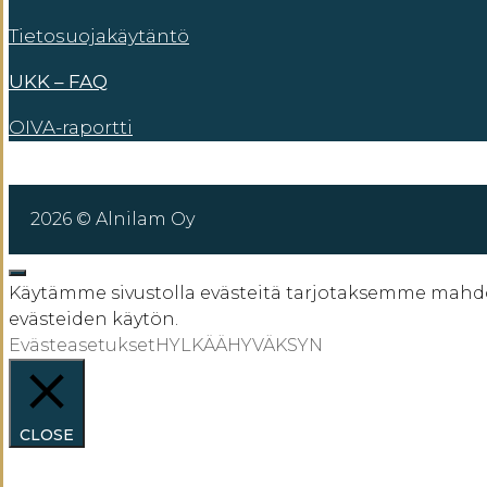
Tietosuojakäytäntö
UKK – FAQ
OIVA-raportti
2026 © Alnilam Oy
SULJE
Käytämme sivustolla evästeitä tarjotaksemme mahdol
evästeiden käytön.
Evästeasetukset
HYLKÄÄ
HYVÄKSYN
CLOSE