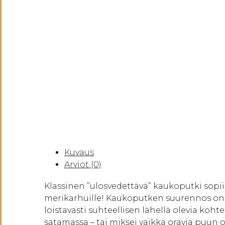
Kuvaus
Arviot (0)
Klassinen ”ulosvedettävä” kaukoputki sopii 
merikarhuille! Kaukoputken suurennos on 2.
loistavasti suhteellisen lähellä olevia kohte
satamassa – tai miksei vaikka oravia puun o