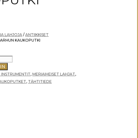
IA LAHJOJA
/
ANTIIKKISET
KARHUN KAUKOPUTKI
IN
T INSTRUMENTIT
,
MERIAIHEISET LAHJAT
,
KAUKOPUTKET
,
TÄHTITIEDE