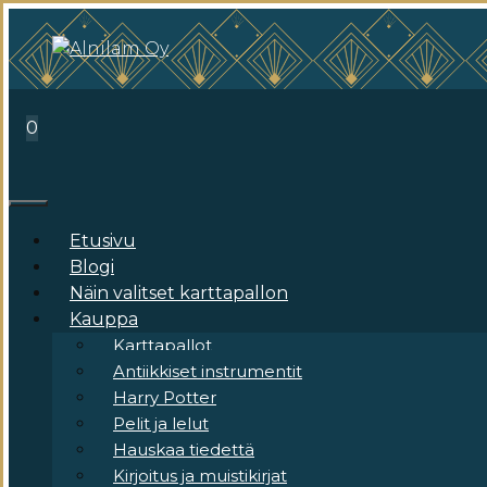
Siirry
sisältöön
0
Valikko
Etusivu
Blogi
Näin valitset karttapallon
Kauppa
Karttapallot
Antiikkiset instrumentit
Harry Potter
Pelit ja lelut
Hauskaa tiedettä
Kirjoitus ja muistikirjat