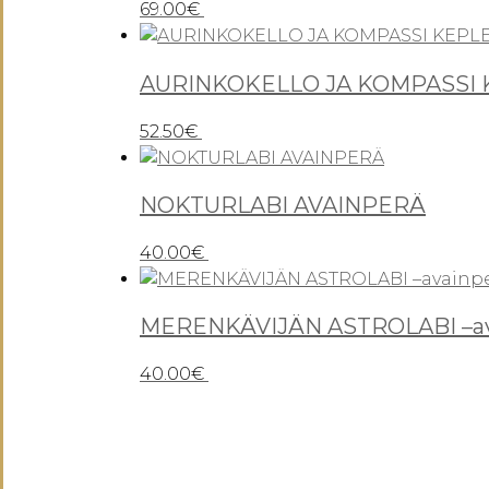
69.00
€
AURINKOKELLO JA KOMPASSI
52.50
€
NOKTURLABI AVAINPERÄ
40.00
€
MERENKÄVIJÄN ASTROLABI –av
40.00
€