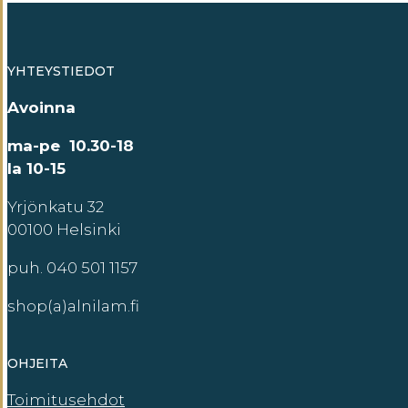
YHTEYSTIEDOT
Avoinna
ma-pe 10.30-18
la 10-15
Yrjönkatu 32
00100 Helsinki
puh. 040 501 1157
shop(a)alnilam.fi
OHJEITA
Toimitusehdot