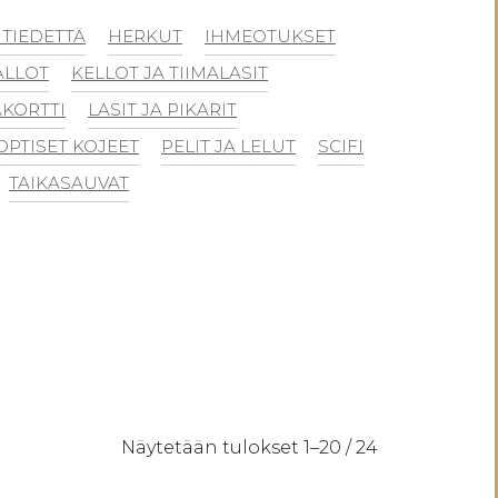
TIEDETTÄ
HERKUT
IHMEOTUKSET
ALLOT
KELLOT JA TIIMALASIT
KORTTI
LASIT JA PIKARIT
OPTISET KOJEET
PELIT JA LELUT
SCIFI
TAIKASAUVAT
Sorted
Näytetään tulokset 1–20 / 24
by