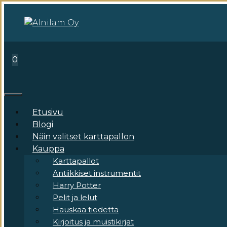
Siirry
sisältöön
0
Valikko
Etusivu
Blogi
Näin valitset karttapallon
Kauppa
Karttapallot
Antiikkiset instrumentit
Harry Potter
Pelit ja lelut
Hauskaa tiedettä
Kirjoitus ja muistikirjat