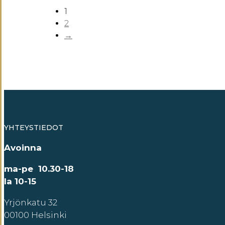
1
2
→
YHTEYSTIEDOT
Avoinna
ma-pe 10.30-18
la 10-15
Yrjönkatu 32
00100 Helsinki