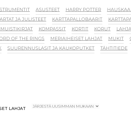
NSTRUMENTIT
ASUSTEET
HARRY POTTER
HAUSKAA 
ARTAT JA JULISTEET
KARTTAPALLOBAARIT
KARTTAP
 MUISTIKIRJAT
KOMPASSIT
KORTIT
KORUT
LAHJA
ORD OF THE RINGS
MERIAIHEISET LAHJAT
MUKIT
K
SUURENNUSLASIT JA KAUKOPUTKET
TÄHTITIEDE
SET LAHJAT