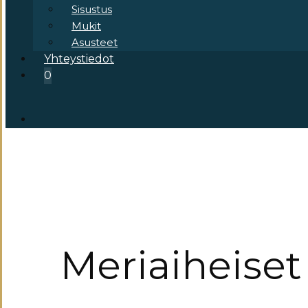
Sisustus
Mukit
Asusteet
Yhteystiedot
0
Meriaiheiset 