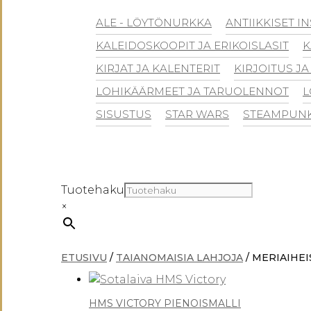
ALE - LÖYTÖNURKKA
ANTIIKKISET I
KALEIDOSKOOPIT JA ERIKOISLASIT
K
KIRJAT JA KALENTERIT
KIRJOITUS JA
LOHIKÄÄRMEET JA TARUOLENNOT
L
SISUSTUS
STAR WARS
STEAMPUN
Tuotehaku
×
ETUSIVU
/
TAIANOMAISIA LAHJOJA
/ MERIAIHEI
HMS VICTORY PIENOISMALLI