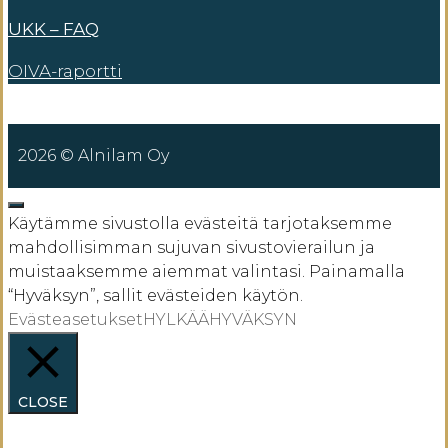
UKK – FAQ
OIVA-raportti
2026 © Alnilam Oy
SULJE
Käytämme sivustolla evästeitä tarjotaksemme
mahdollisimman sujuvan sivustovierailun ja
muistaaksemme aiemmat valintasi. Painamalla
“Hyväksyn”, sallit evästeiden käytön.
Evästeasetukset
HYLKÄÄ
HYVÄKSYN
CLOSE