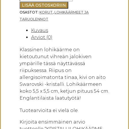
-
LISÄÄ OSTOSKORIIN
RIIPUS
OSASTOT:
KORUT
,
LOHIKÄÄRMEET JA
määrä
TARUOLENNOT
Kuvaus
Arviot (0)
Klassinen lohikäärme on
kietoutunut vihreän jalokiven
ympärille tässä näyttävässä
riipuksessa. Riipus on
allergisoimatonta tinaa, kivi on aito
Swarovski -kristalli. Lohikäärmeen
koko 5,5 x 5,5 cm, ketjun pituus 54 cm.
Englantilaista laatutyötä!
Tuotearvioita ei vielä ole.
Kirjoita ensimmäinen arvio
tuotteelle “KRISTALLILOHIKÄÄRME -