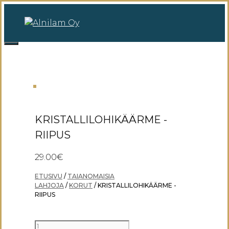
Siirry
sisältöön
0
Valikko
KRISTALLILOHIKÄÄRME -
RIIPUS
29.00
€
ETUSIVU
/
TAIANOMAISIA
LAHJOJA
/
KORUT
/ KRISTALLILOHIKÄÄRME -
RIIPUS
KRISTALLILOHIKÄÄRME