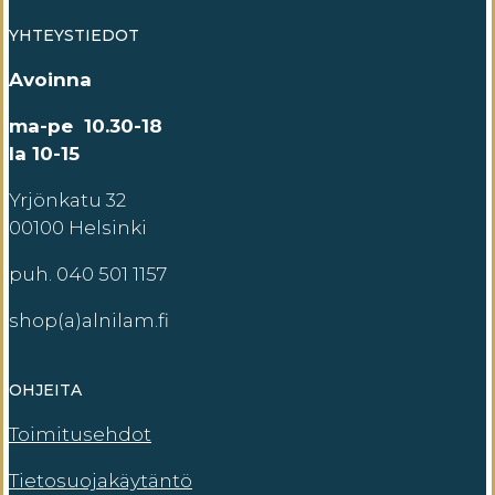
YHTEYSTIEDOT
Avoinna
ma-pe 10.30-18
la 10-15
Yrjönkatu 32
00100 Helsinki
puh. 040 501 1157
shop(a)alnilam.fi
OHJEITA
Toimitusehdot
Tietosuojakäytäntö