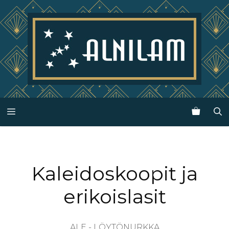
Siirry
sisältöön
Valikko
Kaleidoskoopit ja
erikoislasit
ALE - LÖYTÖNURKKA