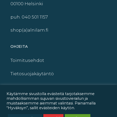
00100 Helsinki
puh. 040 501 1157
shop(a)alnilam.fi
OHJEITA
Toimitusehdot
Tietosuojakäytäntö
UKK – FAQ
Käytämme sivustolla evästeitä tarjotaksemme
mahdollisimman sujuvan sivustovierailun ja
OIVA-raportti
muistaaksemme aiemmat valintasi. Painamalla
“Hyväksyn”, sallit evästeiden käytön.