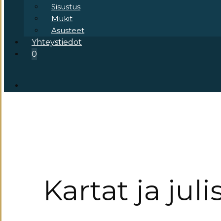
Sisustus
Mukit
Asusteet
Yhteystiedot
0
Kartat ja juli