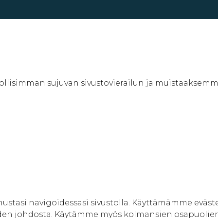
lisimman sujuvan sivustovierailun ja muistaaksemme a
ustasi navigoidessasi sivustolla. Käyttämämme eväste
den johdosta. Käytämme myös kolmansien osapuolien 