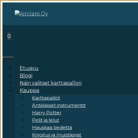
Siirry
sisältöön
0
Valikko
Etusivu
Blogi
Näin valitset karttapallon
Kauppa
Karttapallot
Antiikkiset instrumentit
Harry Potter
Pelit ja lelut
Hauskaa tiedettä
Kirjoitus ja muistikirjat