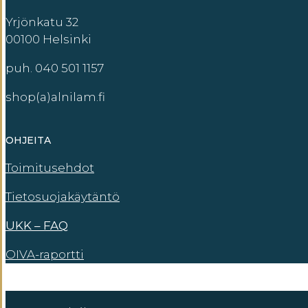
Yrjönkatu 32
00100 Helsinki
puh. 040 501 1157
shop(a)alnilam.fi
OHJEITA
Toimitusehdot
Tietosuojakäytäntö
UKK – FAQ
OIVA-raportti