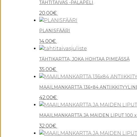
TÄHTITAIVAS -PALAPELI
20.00
€
PLANISFÄÄRI
14.00
€
TÄHTIKARTTA, JOKA HOHTAA PIMEÄSSÄ
35.00
€
MAAILMANKARTTA 136×84 ANTIIKKITYYLIN
42.00
€
MAAILMANKARTTA JA MAIDEN LIPUT 100 x
32.00
€