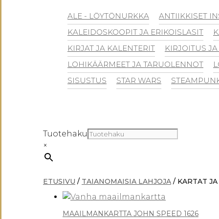
ALE - LÖYTÖNURKKA
ANTIIKKISET I
KALEIDOSKOOPIT JA ERIKOISLASIT
K
KIRJAT JA KALENTERIT
KIRJOITUS JA
LOHIKÄÄRMEET JA TARUOLENNOT
L
SISUSTUS
STAR WARS
STEAMPUN
Tuotehaku
×
ETUSIVU
/
TAIANOMAISIA LAHJOJA
/ KARTAT JA
MAAILMANKARTTA JOHN SPEED 1626