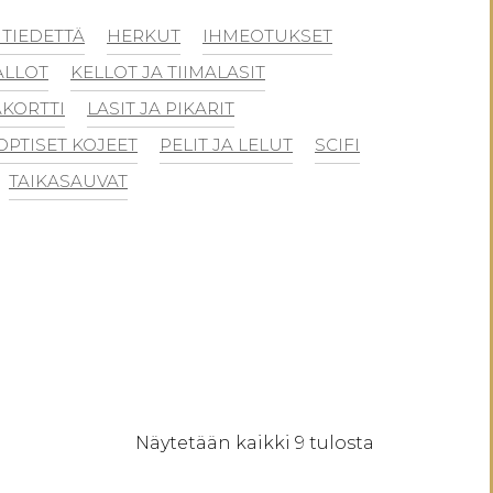
TIEDETTÄ
HERKUT
IHMEOTUKSET
ALLOT
KELLOT JA TIIMALASIT
KORTTI
LASIT JA PIKARIT
OPTISET KOJEET
PELIT JA LELUT
SCIFI
TAIKASAUVAT
Sorted
Näytetään kaikki 9 tulosta
by