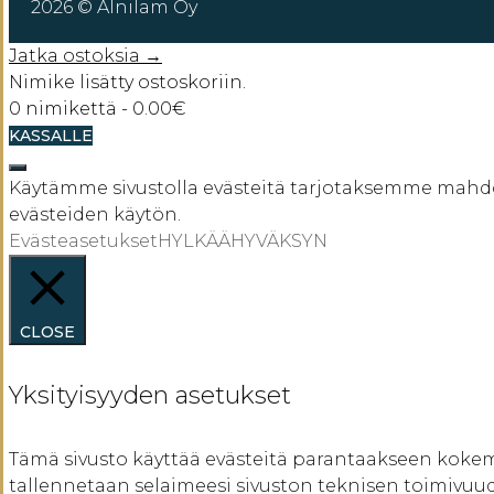
2026 © Alnilam Oy
Jatka ostoksia →
Nimike lisätty ostoskoriin.
0 nimikettä -
0.00
€
KASSALLE
SULJE
Käytämme sivustolla evästeitä tarjotaksemme mahdol
evästeiden käytön.
Evästeasetukset
HYLKÄÄ
HYVÄKSYN
CLOSE
Yksityisyyden asetukset
Tämä sivusto käyttää evästeitä parantaakseen kokem
tallennetaan selaimeesi sivuston teknisen toimivuu