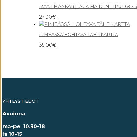
MAAILMANKARTTA JA MAIDEN LIPUT 69 x 
27.00
€
PIMEÄSSÄ HOHTAVA TÄHTIKARTTA
35.00
€
YHTEYSTIEDOT
Avoinna
ma-pe 10.30-18
la 10-15