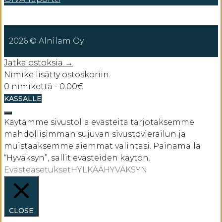
2026 © Alnilam Oy
Jatka ostoksia →
Nimike lisätty ostoskoriin.
0 nimikettä -
0.00
€
KASSALLE
SULJE
Käytämme sivustolla evästeitä tarjotaksemme
mahdollisimman sujuvan sivustovierailun ja
muistaaksemme aiemmat valintasi. Painamalla
“Hyväksyn”, sallit evästeiden käytön.
Evästeasetukset
HYLKÄÄ
HYVÄKSYN
CLOSE