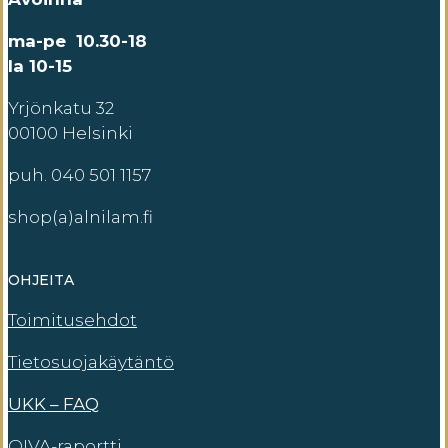
ma-pe 10.30-18
la 10-15
Yrjönkatu 32
00100 Helsinki
puh. 040 501 1157
shop(a)alnilam.fi
OHJEITA
Toimitusehdot
Tietosuojakäytäntö
UKK – FAQ
OIVA-raportti