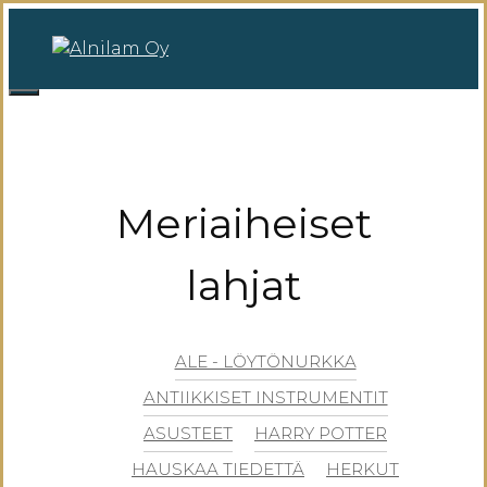
Siirry
sisältöön
0
Valikko
Meriaiheiset
lahjat
ALE - LÖYTÖNURKKA
ANTIIKKISET INSTRUMENTIT
ASUSTEET
HARRY POTTER
HAUSKAA TIEDETTÄ
HERKUT