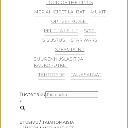
LORD OF THE RINGS
MERIAIHEISET LAHJAT
MUKIT
OPTISET KOJEET
PELIT JA LELUT
SCIFI
SISUSTUS
STAR WARS
STEAMPUNK
SUURENNUSLASIT JA
KAUKOPUTKET
TÄHTITIEDE
TAIKASAUVAT
Tuotehaku
×
ETUSIVU
/
TAIANOMAISIA
LAHJOJA
/
MERIAIHEISET