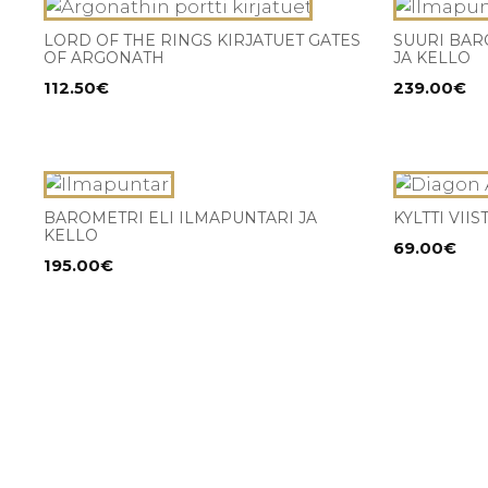
valinnat
tuotteen
LORD OF THE RINGS KIRJATUET GATES
SUURI BAR
OF ARGONATH
JA KELLO
sivulla.
112.50
€
239.00
€
BAROMETRI ELI ILMAPUNTARI JA
KYLTTI VII
KELLO
69.00
€
195.00
€