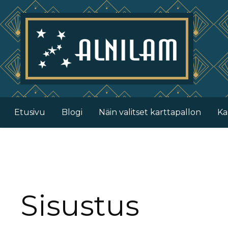
Siirry
sisältöön
Etusivu
Blogi
Näin valitset karttapallon
Ka
Sisustus