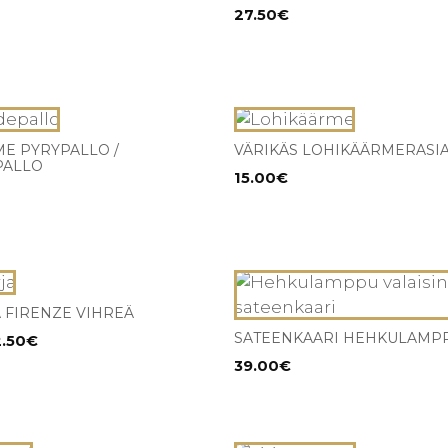
27.50
€
E PYRYPALLO /
VÄRIKÄS LOHIKÄÄRMERASI
PALLO
15.00
€
A FIRENZE VIHREÄ
SATEENKAARI HEHKULAMP
Hintaluokka:
2.50
€
23.50€
39.00
€
ma.
-
32.50€