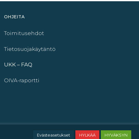
OHJEITA
Toimitusehdot
Tietosuojakäytäntö
UKK – FAQ
OIVA-raportti
Evästeasetukset
HYLKÄÄ
HYVÄKSYN