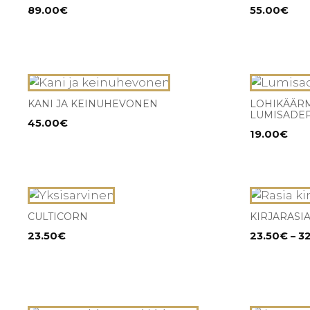
89.00
€
55.00
€
KANI JA KEINUHEVONEN
LOHIKÄÄRM
LUMISADE
45.00
€
19.00
€
Tällä
tuotteella
CULTICORN
KIRJARASI
on
23.50
€
23.50
€
–
3
useampi
muunnel
Voit
tehdä