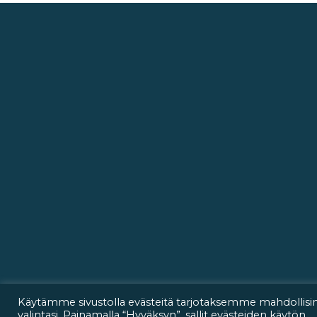
Käytämme sivustolla evästeitä tarjotaksemme mahdollis
valintasi. Painamalla “Hyväksyn”, sallit evästeiden käytön.