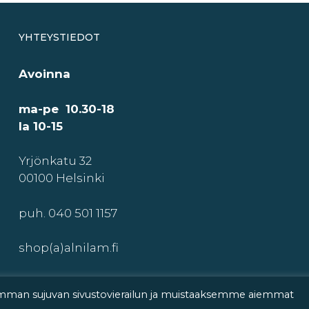
YHTEYSTIEDOT
Avoinna
ma-pe 10.30-18
la 10-15
Yrjönkatu 32
00100 Helsinki
puh. 040 501 1157
shop(a)alnilam.fi
imman sujuvan sivustovierailun ja muistaaksemme aiemmat
2026 © Alnilam Oy