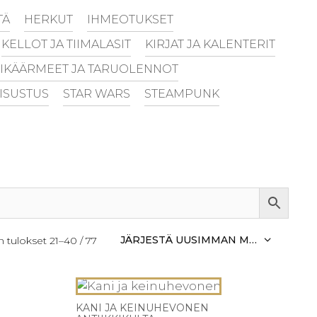
TÄ
HERKUT
IHMEOTUKSET
KELLOT JA TIIMALASIT
KIRJAT JA KALENTERIT
IKÄÄRMEET JA TARUOLENNOT
ISUSTUS
STAR WARS
STEAMPUNK
Sorted
 tulokset 21–40 / 77
by
latest
KANI JA KEINUHEVONEN